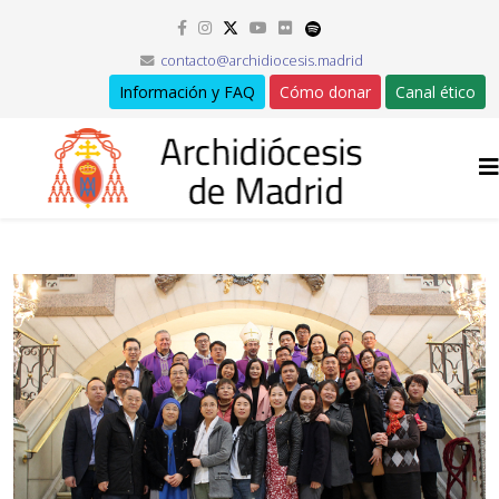
contacto@archidiocesis.madrid
Información y FAQ
Cómo donar
Canal ético