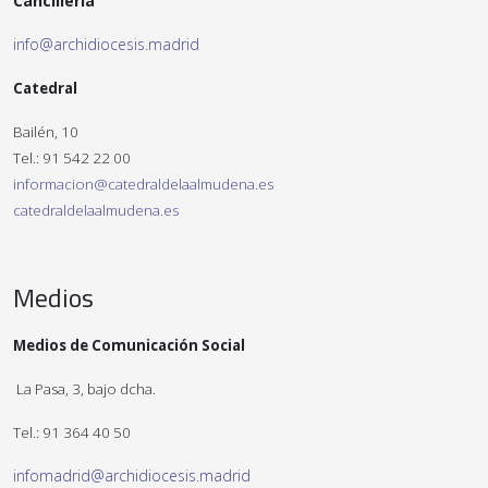
Cancillería
info@archidiocesis.madrid
Catedral
Bailén, 10
Tel.: 91 542 22 00
informacion@catedraldelaalmudena.es
catedraldelaalmudena.es
Medios
Medios de Comunicación Social
La Pasa, 3, bajo dcha.
Tel.: 91 364 40 50
infomadrid@archidiocesis.madrid