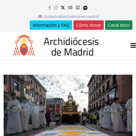
contacto@archidiocesis.madrid
Información y FAQ
Cómo donar
Canal ético