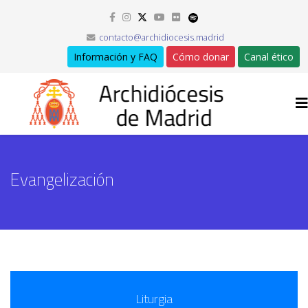
contacto@archidiocesis.madrid
Información y FAQ
Cómo donar
Canal ético
Evangelización
Liturgia