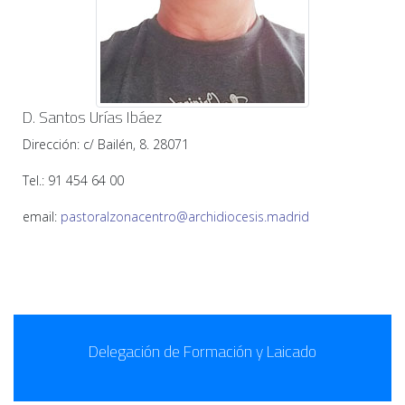
D. Santos Urías Ibáez
Dirección: c/ Bailén, 8. 28071
Tel.: 91 454 64 00
email:
pastoralzonacentro@archidiocesis.madrid
Delegación de Formación y Laicado