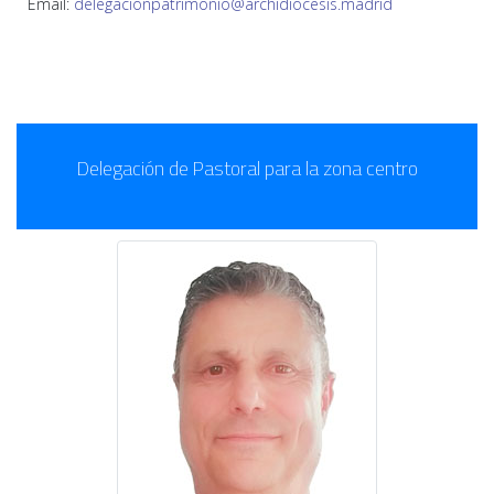
Email:
delegacionpatrimonio@archidiocesis.madrid
Delegación de Pastoral para la zona centro