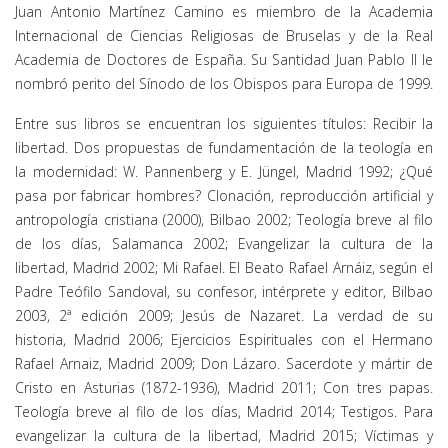
Juan Antonio Martínez Camino es miembro de la Academia
Internacional de Ciencias Religiosas de Bruselas y de la Real
Academia de Doctores de España. Su Santidad Juan Pablo II le
nombró perito del Sínodo de los Obispos para Europa de 1999.
Entre sus libros se encuentran los siguientes títulos: Recibir la
libertad. Dos propuestas de fundamentación de la teología en
la modernidad: W. Pannenberg y E. Jüngel, Madrid 1992; ¿Qué
pasa por fabricar hombres? Clonación, reproducción artificial y
antropología cristiana (2000), Bilbao 2002; Teología breve al filo
de los días, Salamanca 2002; Evangelizar la cultura de la
libertad, Madrid 2002; Mi Rafael. El Beato Rafael Arnáiz, según el
Padre Teófilo Sandoval, su confesor, intérprete y editor, Bilbao
2003, 2ª edición 2009; Jesús de Nazaret. La verdad de su
historia, Madrid 2006; Ejercicios Espirituales con el Hermano
Rafael Arnaiz, Madrid 2009; Don Lázaro. Sacerdote y mártir de
Cristo en Asturias (1872-1936), Madrid 2011; Con tres papas.
Teología breve al filo de los días, Madrid 2014; Testigos. Para
evangelizar la cultura de la libertad, Madrid 2015; Víctimas y