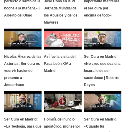
perfecto o santo de la
José Cobo en la VI
importante mantener
noche a la mañana» |
Jornada Mundial de
el ser cura por
Alberto del Olmo
los Abuelos y de los
encima de todo»
Mayores
Nicolás Álvarez de las
Así fue la visita del
Ser Cura en Madrid:
Asturias: Ser cura es
Papa León XIV a
«No creo que sea una
«servir haciendo
Madrid
locura lo de ser
presente a
sacerdote» | Roberto
Jesucristo»
Reyes
Ser Cura en Madrid:
Homilía del nuncio
Ser Cura en Madrid:
«La Teología, para que
apostólico, monseñor
«Cuando fui