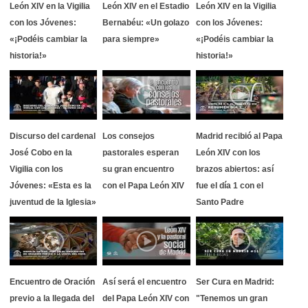
León XIV en la Vigilia
León XIV en el Estadio
León XIV en la Vigilia
con los Jóvenes:
Bernabéu: «Un golazo
con los Jóvenes:
«¡Podéis cambiar la
para siempre»
«¡Podéis cambiar la
historia!»
historia!»
Discurso del cardenal
Los consejos
Madrid recibió al Papa
José Cobo en la
pastorales esperan
León XIV con los
Vigilia con los
su gran encuentro
brazos abiertos: así
Jóvenes: «Esta es la
con el Papa León XIV
fue el día 1 con el
juventud de la Iglesia»
Santo Padre
Encuentro de Oración
Así será el encuentro
Ser Cura en Madrid:
previo a la llegada del
del Papa León XIV con
"Tenemos un gran