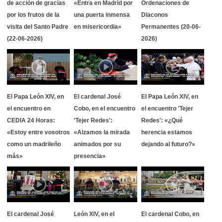
de acción de gracias
«Entra en Madrid por
Ordenaciones de
por los frutos de la
una puerta inmensa
Diaconos
visita del Santo Padre
en misericordia»
Permanentes (20-06-
(22-06-2026)
2026)
El Papa León XIV, en
El cardenal José
El Papa León XIV, en
el encuentro en
Cobo, en el encuentro
el encuentro 'Tejer
CEDIA 24 Horas:
'Tejer Redes':
Redes': «¿Qué
«Estoy entre vosotros
«Alzamos la mirada
herencia estamos
como un madrileño
animados por su
dejando al futuro?»
más»
presencia»
El cardenal José
León XIV, en el
El cardenal Cobo, en