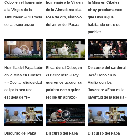
Cobo, en el homenaje
homenaje a la Virgen
la Misa en Cibeles:
a la Virgen de la
de la Almudena: «La
«Hoy proclamamos
Almudena: «Custodia
rosa de oro, símbolo
que Dios sigue
de la esperanza»
del amor del Papa»
habitando entre su
pueblo»
Homilía del Papa León
El cardenal Cobo, en
Discurso del cardenal
en la Misa en Cibeles:
el Bernabéu: «Hoy
José Cobo en la
« «Que la religiosidad
queremos acoger su
Vigilia con los
del país sea una
palabra como quien
Jóvenes: «Esta es la
escuela de fe»
recibe un abrazo»
juventud de la Iglesia»
Discurso del Papa
Discurso del Papa
Discurso del Papa