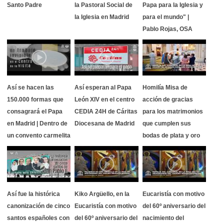
Santo Padre
la Pastoral Social de
Papa para la Iglesia y
la Iglesia en Madrid
para el mundo" |
Pablo Rojas, OSA
Así se hacen las
Así esperan al Papa
Homilía Misa de
150.000 formas que
León XIV en el centro
acción de gracias
consagrará el Papa
CEDIA 24H de Cáritas
para los matrimonios
en Madrid | Dentro de
Diocesana de Madrid
que cumplen sus
un convento carmelita
bodas de plata y oro
Así fue la histórica
Kiko Argüello, en la
Eucaristía con motivo
canonización de cinco
Eucaristía con motivo
del 60º aniversario del
santos españoles con
del 60º aniversario del
nacimiento del