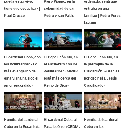
pueda estar viva,
Piero Pioppo, en la
ordenado, sentí que
tiene que escuchar» |
solemnidad de san
entraba en una
Raúl Orozco
Pedro y san Pablo
familia» | Pedro Pérez
Lozano
El cardenal Cobo, con
El Papa León XIV, en
El Papa León XIV, en
los voluntarios: «Lo
el encuentro con los
la parroquia de la
más evangélico de
voluntarios: «Madrid
Crucifixión: «Gracias
esta visita ha sido el
está más cerca del
por decir sí a Jesús
amor escondido»
Reino de Dios»
Crucificado»
Homilía del cardenal
El cardenal Cobo, al
Homilía del cardenal
Cobo en la Eucaristía
Papa León en CEDIA:
Cobo en las