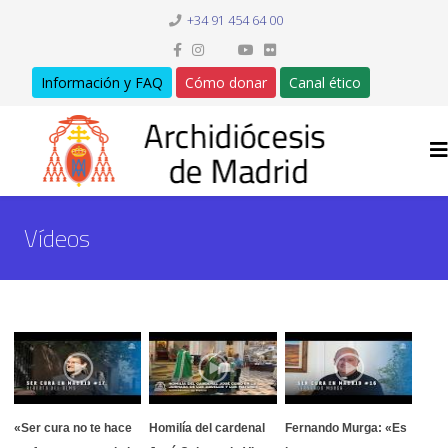
+34 91 454 64 00
Información y FAQ
Cómo donar
Canal ético
Vídeos
«Ser cura no te hace
Homilía del cardenal
Fernando Murga: «Es