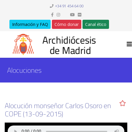
+34 91 454 64 00
Información y FAQ
Cómo donar
Canal ético
Alocuciones
Alocución monseñor Carlos Osoro en
COPE (13-09-2015)