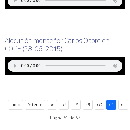
Alocución monseñor Carlos Osoro en
COPE (28-06-2015)
Inicio
Anterior
56
57
58
59
60
61
62
Página 61 de 67