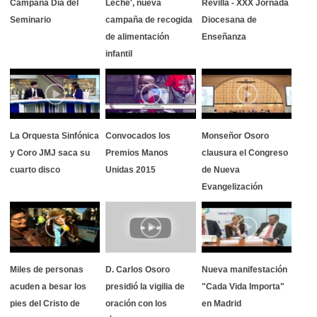
Campaña Día del
Leche', nueva
Revilla - XXX Jornada
Seminario
campaña de recogida
Diocesana de
de alimentación
Enseñanza
infantil
La Orquesta Sinfónica
Convocados los
Monseñor Osoro
y Coro JMJ saca su
Premios Manos
clausura el Congreso
cuarto disco
Unidas 2015
de Nueva
Evangelización
Miles de personas
D. Carlos Osoro
Nueva manifestación
acuden a besar los
presidió la vigilia de
"Cada Vida Importa"
pies del Cristo de
oración con los
en Madrid