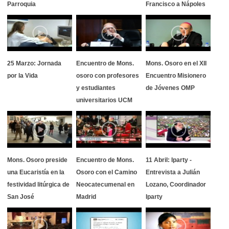
Parroquia
Francisco a Nápoles
25 Marzo: Jornada
Encuentro de Mons.
Mons. Osoro en el XII
por la Vida
osoro con profesores
Encuentro Misionero
y estudiantes
de Jóvenes OMP
universitarios UCM
Mons. Osoro preside
Encuentro de Mons.
11 Abril: Iparty -
una Eucaristía en la
Osoro con el Camino
Entrevista a Julián
festividad litúrgica de
Neocatecumenal en
Lozano, Coordinador
San José
Madrid
Iparty