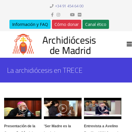
+34 91 454 64 00
Información y FAQ
Cómo donar
Canal ético
La archidiócesis en TRECE
Presentación de la
'Ser Madre es la
Entrevista a Avelino