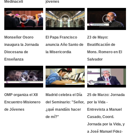
Medinaceli
jóvenes
Monseñor Osoro
El Papa Francisco
23 de Mayo:
inaugura la Jornada
anuncia Año Santo de
Beatificación de
Diocesana de
la Misericordia
Mons. Romero en El
Enseñanza
Salvador
OMP organiza el XII
Madrid celebra el Día
25 de Marzo: Jornada
Encuentro Misionero
del Seminario: "Señor,
por la Vida -
de Jóvenes
¿qué mandáis hacer
Entrevista a Manuel
de mí?"
Casado, Coord.
Jornada por la Vida, y
a José Manuel Fdez-