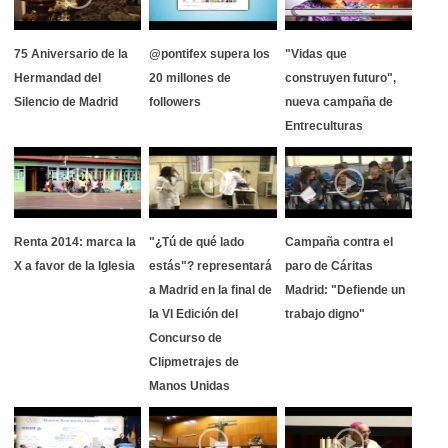
75 Aniversario de la
@pontifex supera los
"Vidas que
Hermandad del
20 millones de
construyen futuro",
Silencio de Madrid
followers
nueva campaña de
Entreculturas
Renta 2014: marca la
"¿Tú de qué lado
Campaña contra el
X a favor de la Iglesia
estás"? representará
paro de Cáritas
a Madrid en la final de
Madrid: "Defiende un
la VI Edición del
trabajo digno"
Concurso de
Clipmetrajes de
Manos Unidas