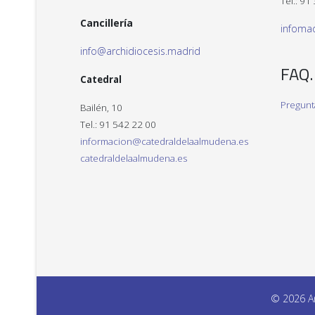
Tel.: 91
Cancillería
infoma
info@archidiocesis.madrid
FAQ.
Catedral
Pregunt
Bailén, 10
Tel.: 91 542 22 00
informacion@catedraldelaalmudena.es
catedraldelaalmudena.es
© 2026 Ar