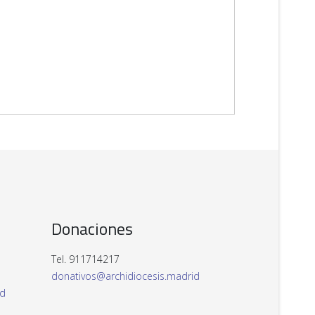
Donaciones
Tel. 911714217
donativos@archidiocesis.madrid
id