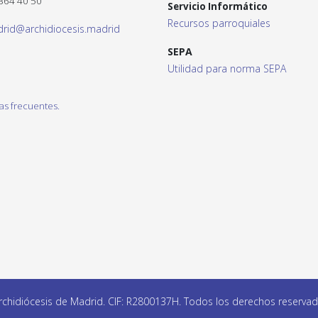
 364 40 50
Servicio Informático
Recursos parroquiales
drid@archidiocesis.madrid
SEPA
Utilidad para norma SEPA
as frecuentes.
chidiócesis de Madrid. CIF: R2800137H. Todos los derechos reserva