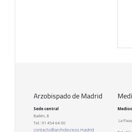
Arzobispado de Madrid
Med
Sede central
Medios
Bailén, 8
La Pasa,
Tel.: 91 454 64 00
contacto@archidiocesis.madrid