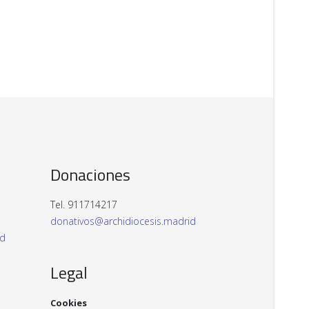
Donaciones
Tel. 911714217
donativos@archidiocesis.madrid
id
Legal
Cookies