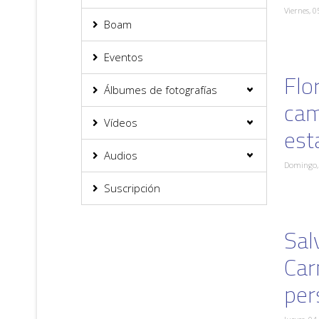
Viernes, 0
Boam
Eventos
Flo
Álbumes de fotografías
cam
Vídeos
est
Audios
Domingo, 
Suscripción
Sal
Car
per