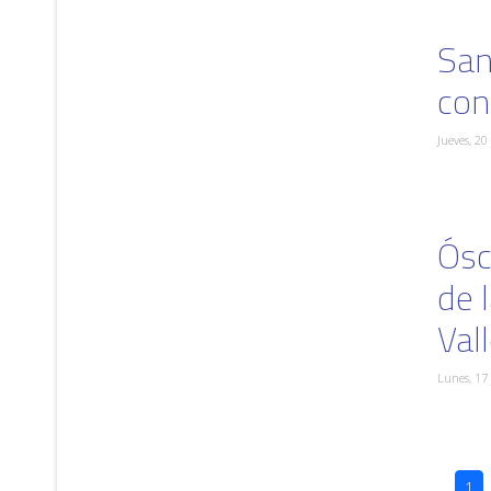
San
con
Jueves, 20
Ósc
de 
Val
Lunes, 17
1