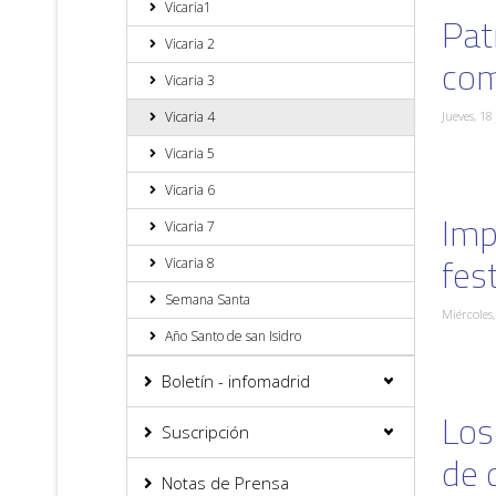
Vicaria1
Pat
Vicaria 2
com
Vicaria 3
Vicaria 4
Jueves, 18
Vicaria 5
Vicaria 6
Imp
Vicaria 7
fes
Vicaria 8
Semana Santa
Miércoles,
Año Santo de san Isidro
Boletín - infomadrid
Los
Suscripción
de 
Notas de Prensa