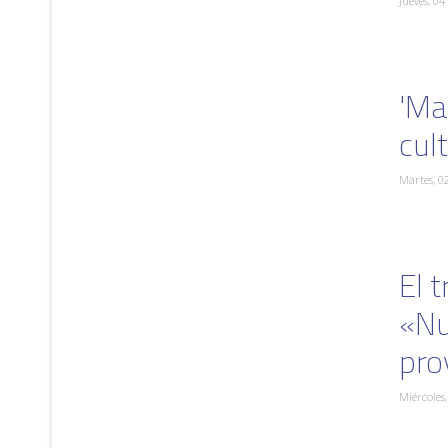
Jueves, 04
'Ma
cul
Martes, 0
El 
«Nu
pro
Miércoles