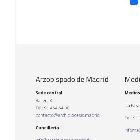
Arzobispado de Madrid
Med
Sede central
Medios
Bailén, 8
La Pasa,
Tel.: 91 454 64 00
contacto@archidiocesis.madrid
Tel.: 91
Cancillería
infoma