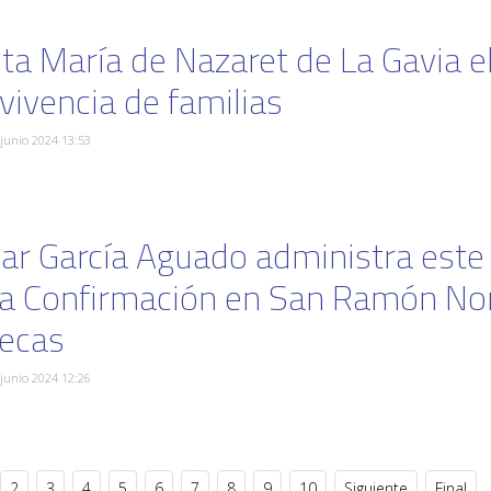
ta María de Nazaret de La Gavia e
vivencia de familias
 junio 2024 13:53
ar García Aguado administra est
la Confirmación en San Ramón No
lecas
 junio 2024 12:26
2
3
4
5
6
7
8
9
10
Siguiente
Final