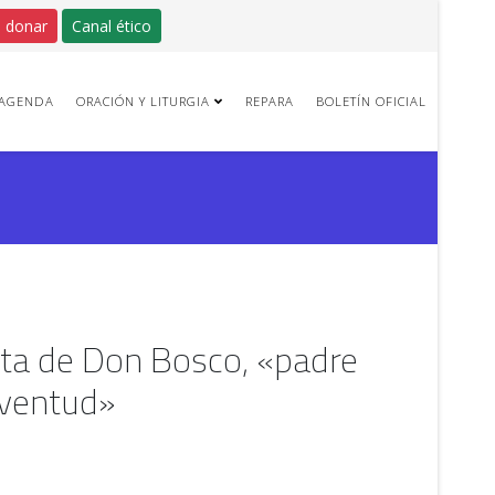
 donar
Canal ético
AGENDA
ORACIÓN Y LITURGIA
REPARA
BOLETÍN OFICIAL
esta de Don Bosco, «padre
uventud»