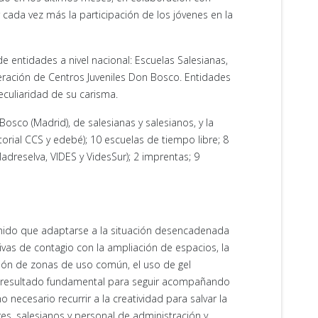
cada vez más la participación de los jóvenes en la
e entidades a nivel nacional: Escuelas Salesianas,
eración de Centros Juveniles Don Bosco. Entidades
peculiaridad de su carisma.
Bosco (Madrid), de salesianas y salesianos, y la
itorial CCS y edebé); 10 escuelas de tiempo libre; 8
adreselva, VIDES y VidesSur); 2 imprentas; 9
 tenido que adaptarse a la situación desencadenada
vas de contagio con la ampliación de espacios, la
ección de zonas de uso común, el uso de gel
 ha resultado fundamental para seguir acompañando
 necesario recurrir a la creatividad para salvar la
res, salesianos y personal de administración y