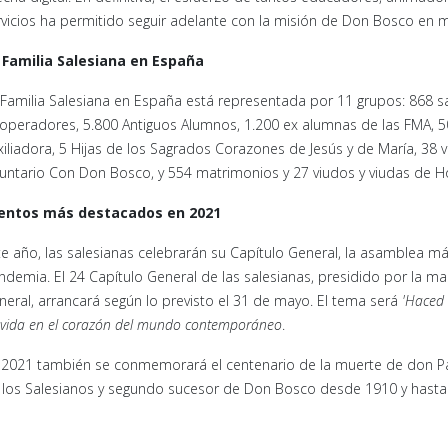
rvicios ha permitido seguir adelante con la misión de Don Bosco en m
 Familia Salesiana en España
 Familia Salesiana en España está representada por 11 grupos: 868 sa
operadores, 5.800 Antiguos Alumnos, 1.200 ex alumnas de las FMA, 5
xiliadora, 5 Hijas de los Sagrados Corazones de Jesús y de María, 38
luntario Con Don Bosco, y 554 matrimonios y 27 viudos y viudas de 
entos más destacados en 2021
te año, las salesianas celebrarán su Capítulo General, la asamblea má
ndemia. El 24 Capítulo General de las salesianas, presidido por la m
neral, arrancará según lo previsto el 31 de mayo. El tema será
'Haced 
vida en el corazón
del mundo contemporáneo
.
 2021 también se conmemorará el centenario de la muerte de don Pab
 los Salesianos y segundo sucesor de Don Bosco desde 1910 y hasta 