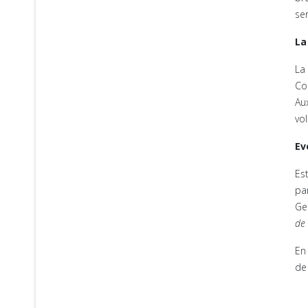
se
La
La
Co
Au
vo
Ev
Es
pa
Ge
de 
En
de