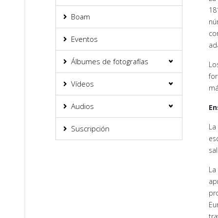
18
Boam
nú
co
Eventos
ad
Álbumes de fotografías
Lo
fo
Vídeos
má
Audios
En
La
Suscripción
es
sa
La
ap
pr
Eu
tr