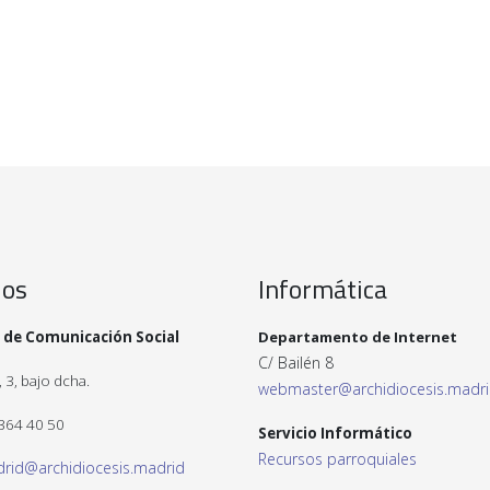
ios
Informática
 de Comunicación Social
Departamento de Internet
C/ Bailén 8
 3, bajo dcha.
webmaster@archidiocesis.madr
 364 40 50
Servicio Informático
Recursos parroquiales
drid@archidiocesis.madrid