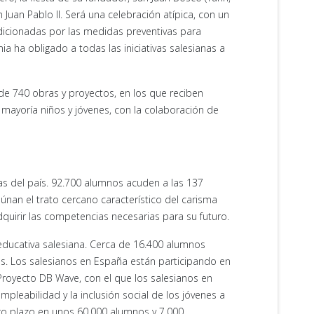
Juan Pablo II. Será una celebración atípica, con un
dicionadas por las medidas preventivas para
a ha obligado a todas las iniciativas salesianas a
de 740 obras y proyectos, en los que reciben
mayoría niños y jóvenes, con la colaboración de
s del país. 92.700 alumnos acuden a las 137
únan el trato cercano característico del carisma
uirir las competencias necesarias para su futuro.
 educativa salesiana. Cerca de 16.400 alumnos
s. Los salesianos en España están participando en
 Proyecto DB Wave, con el que los salesianos en
leabilidad y la inclusión social de los jóvenes a
rgo plazo en unos 60.000 alumnos y 7.000