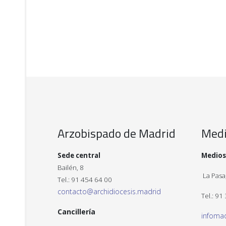
Arzobispado de Madrid
Med
Sede central
Medios
Bailén, 8
La Pasa,
Tel.: 91 454 64 00
contacto@archidiocesis.madrid
Tel.: 91
Cancillería
infoma