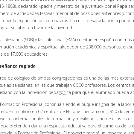
15-1888), declarado «padre y maestro de la juventud» por el Papa san 
mero de actividades festivas menor al de ocasiones anteriores y con
ntener la expansión del coronavirus. La crisis desatada por la pandemi
aptar su labor en favor de la juventud.
s salesianos (SDB) y las salesianas (FMA) cuentan en España con más 
rmación académica y espiritual alrededor de 238.000 personas, en su 
s de 17.000 educadores.
señanza reglada
 red de colegios de ambas congregaciones es una de las más extensa
cuelas salesianas, en las que trabajan 6.500 profesores. Los centros a
lesiano con la innovación pedagógica para que el alumnado pueda adq
 Formación Profesional continúa siendo el buque insignia de la labor
renden un oficio en 62 centros de FP, que cuentan con 1.350 docente
oyectos internacionales de formación y movilidad. Uno de ellos es el
ropa pretenden dar una respuesta educativa para el aumento de la emp
avés de la Formación Profesional. El proyecto tendrá un impacto a la