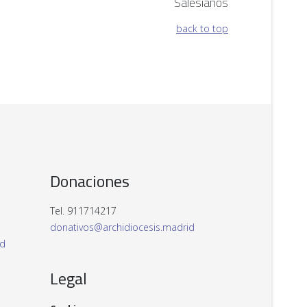
Salesianos
back to top
Donaciones
Tel. 911714217
donativos@archidiocesis.madrid
id
Legal