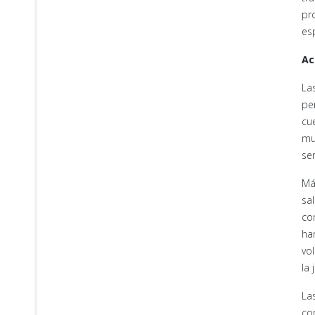
pr
es
Ac
La
pe
cu
mu
se
Má
sa
con
ha
vo
la 
La
co