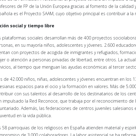
ofesores de FP de la Unión Europea gracias al fomento de la calidad y l
pañola es el Proyecto SAAM, cuyo objetivo principal es contribuir a la
ción social y tiempo libre
s plataformas sociales desarrollan más de 400 proyectos sociolabora
rsonas, en su mayoría niños, adolescentes y jóvenes. 2.600 educador
entan con proyectos de acogida de inmigrantes y refugiados, formación
jer o atención a personas privadas de libertad, entre otros. La actu
rvicios, al tiempo que menguan las ayudas económicas al tercer secto
s de 42.000 niños, niñas, adolescentes y jóvenes encuentran en los 139
lesianas espacios para el ocio y la formación en valores. Más de 5.0
tribuir con sus talentos al desarrollo de los destinatarios de los cent
n impulsado la Red Reconoce, que trabaja por el reconocimiento de 
luntariado. Además, las federaciones de centros juveniles salesianos 
juventud en la vida pública.
s 58 parroquias de los religiosos en España atienden material y espir
mpromiso de 3.000 colaboradores. La labor asistencial se ha reforza