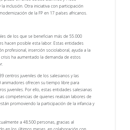
a inclusión. Otra iniciativa con participación
 modernización de la FP en 17 países africanos.
les de los que se benefician más de 55.000
es hacen posible esta labor. Estas entidades
 profesional, inserción sociolaboral, ayuda a la
al crisis ha aumentado la demanda de estos
r.
 centros juveniles de los salesianos y las
00 animadores ofrecen su tiempo libre para
ros juveniles. Por ello, estas entidades salesianas
las competencias de quienes realizan labores de
están promoviendo la participación de la infancia y
itualmente a 48.500 personas, gracias al
do en los últimos meses, en colaboración con