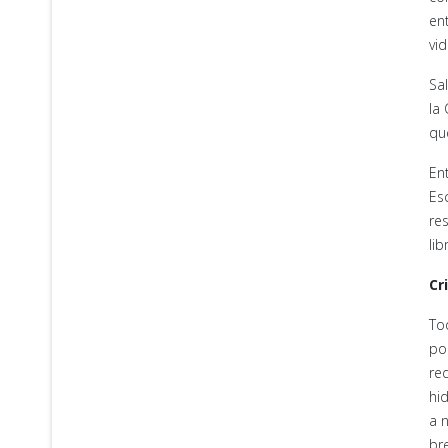
en
vid
Sa
la
que
Ent
Esc
re
lib
Cr
To
po
re
hi
a 
br