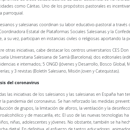
tidades como Cáritas. Uno de los propósitos pastorales es incentivar 
a parroquial.
lesianos y salesianas coordinan su labor educativo-pastoral a través d
 Coordinadora Estatal de Plataformas Sociales Salesianas y la Confed
, a su vez, participan en instancias civiles o religiosas aportando la 
re otras iniciativas, cabe destacar los centros universitarios CES Don 
uela Universitaria Salesiana de Sarrià (Barcelona); dos editoriales (ed
sidencias e internados; 5 ONGD (Jóvenes y Desarrollo, Bosco Global, M
rerías; y 3 revistas (Boletín Salesiano, Misión Joven y Catequistas).
isis del coronavirus
das las iniciativas de los salesianos y las salesianas en España han
r la pandemia del coronavirus. Se han reforzado las medidas preventi
ducción de grupos, la limitación de aforos, la ventilación y la desinf
droalcohólico y de mascarilla, etc. El uso de las nuevas tecnologías
niños, niñas, adolescentes y jóvenes. No obstante, también se ha hecho
echa digital. En definitiva, el esfuerzo de tantos educadores, animado