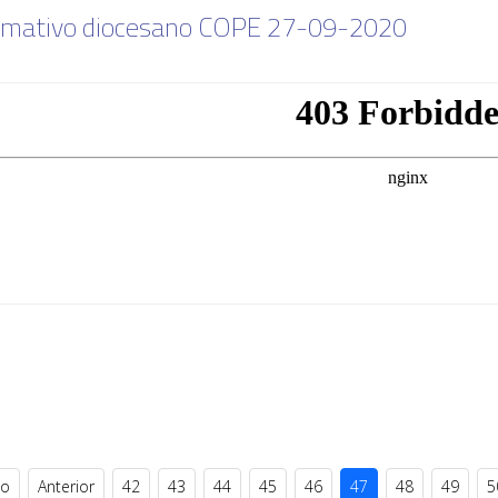
rmativo diocesano COPE 27-09-2020
io
Anterior
42
43
44
45
46
47
48
49
5