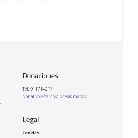
Donaciones
Tel. 911714217
donativos@archidiocesis.madrid
id
Legal
Cookies