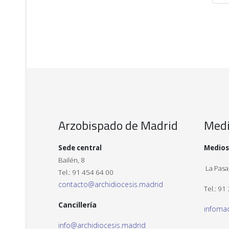
Arzobispado de Madrid
Med
Sede central
Medios
Bailén, 8
La Pasa,
Tel.: 91 454 64 00
contacto@archidiocesis.madrid
Tel.: 91
Cancillería
infoma
info@archidiocesis.madrid