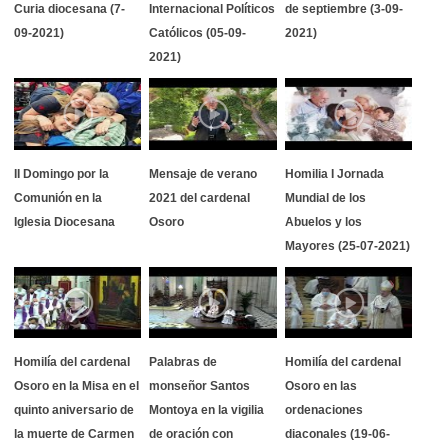
Curia diocesana (7-
Internacional Políticos
de septiembre (3-09-
09-2021)
Católicos (05-09-
2021)
2021)
II Domingo por la
Mensaje de verano
Homilia I Jornada
Comunión en la
2021 del cardenal
Mundial de los
Iglesia Diocesana
Osoro
Abuelos y los
Mayores (25-07-2021)
Homilía del cardenal
Palabras de
Homilía del cardenal
Osoro en la Misa en el
monseñor Santos
Osoro en las
quinto aniversario de
Montoya en la vigilia
ordenaciones
la muerte de Carmen
de oración con
diaconales (19-06-