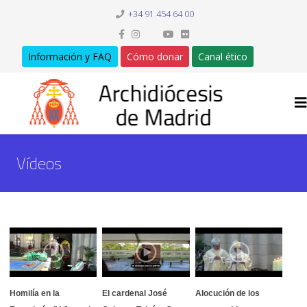
+34 91 454 64 00
Información y FAQ
Cómo donar
Canal ético
Vídeos
Homilía en la
El cardenal José
Alocución de los