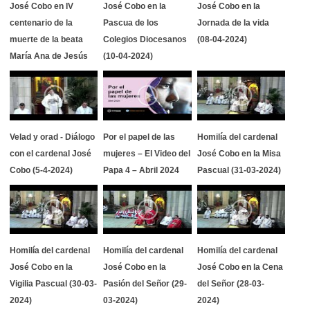
José Cobo en IV
José Cobo en la
José Cobo en la
centenario de la
Pascua de los
Jornada de la vida
muerte de la beata
Colegios Diocesanos
(08-04-2024)
María Ana de Jesús
(10-04-2024)
Velad y orad - Diálogo
Por el papel de las
Homilía del cardenal
con el cardenal José
mujeres – El Video del
José Cobo en la Misa
Cobo (5-4-2024)
Papa 4 – Abril 2024
Pascual (31-03-2024)
Homilía del cardenal
Homilía del cardenal
Homilía del cardenal
José Cobo en la
José Cobo en la
José Cobo en la Cena
Vigilia Pascual (30-03-
Pasión del Señor (29-
del Señor (28-03-
2024)
03-2024)
2024)