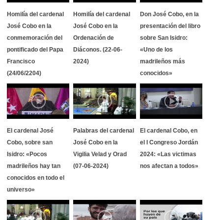
Homilía del cardenal
Homilía del cardenal
Don José Cobo, en la
José Cobo en la
José Cobo en la
presentación del libro
conmemoración del
Ordenación de
sobre San Isidro:
pontificado del Papa
Diáconos. (22-06-
«Uno de los
Francisco
2024)
madrileños más
(24/06/2204)
conocidos»
El cardenal José
Palabras del cardenal
El cardenal Cobo, en
Cobo, sobre san
José Cobo en la
el I Congreso Jordán
Isidro: «Pocos
Vigilia Velad y Orad
2024: «Las victimas
madrileños hay tan
(07-06-2024)
nos afectan a todos»
conocidos en todo el
universo»