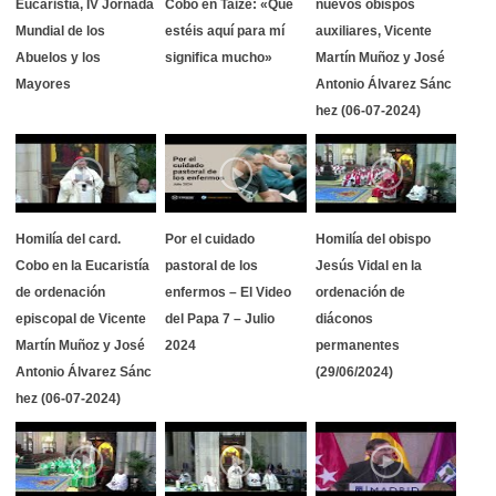
Eucaristía, IV Jornada
Cobo en Taizé: «Que
nuevos obispos
Mundial de los
estéis aquí para mí
auxiliares, Vicente
Abuelos y los
significa mucho»
Martín Muñoz y José
Mayores
Antonio Álvarez Sánc
hez (06-07-2024)
Homilía del card.
Por el cuidado
Homilía del obispo
Cobo en la Eucaristía
pastoral de los
Jesús Vidal en la
de ordenación
enfermos – El Video
ordenación de
episcopal de Vicente
del Papa 7 – Julio
diáconos
Martín Muñoz y José
2024
permanentes
Antonio Álvarez Sánc
(29/06/2024)
hez (06-07-2024)