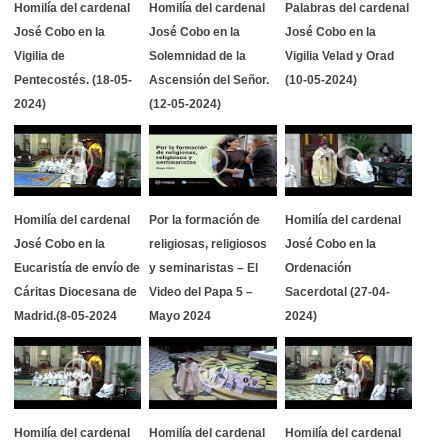
Homilía del cardenal
Homilía del cardenal
Palabras del cardenal
José Cobo en la
José Cobo en la
José Cobo en la
Vigilia de
Solemnidad de la
Vigilia Velad y Orad
Pentecostés. (18-05-
Ascensión del Señor.
(10-05-2024)
2024)
(12-05-2024)
Homilía del cardenal
Por la formación de
Homilía del cardenal
José Cobo en la
religiosas, religiosos
José Cobo en la
Eucaristía de envío de
y seminaristas – El
Ordenación
Cáritas Diocesana de
Video del Papa 5 –
Sacerdotal (27-04-
Madrid.(8-05-2024
Mayo 2024
2024)
Homilía del cardenal
Homilía del cardenal
Homilía del cardenal