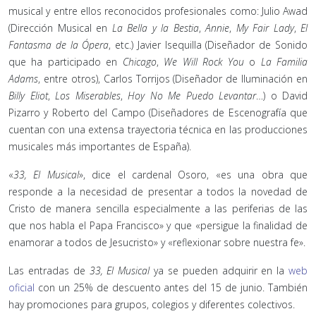
musical y entre ellos reconocidos profesionales como: Julio Awad
(Dirección Musical en
La Bella y la Bestia
,
Annie
,
My Fair Lady
,
El
Fantasma de la Ópera
, etc.) Javier Isequilla (Diseñador de Sonido
que ha participado en
Chicago
,
We Will Rock You
o
La Familia
Adams
, entre otros), Carlos Torrijos (Diseñador de Iluminación en
Billy Eliot
,
Los Miserables
,
Hoy No Me Puedo Levantar
…) o David
Pizarro y Roberto del Campo (Diseñadores de Escenografía que
cuentan con una extensa trayectoria técnica en las producciones
musicales más importantes de España).
«
33, El Musical
», dice el cardenal Osoro, «es una obra que
responde a la necesidad de presentar a todos la novedad de
Cristo de manera sencilla especialmente a las periferias de las
que nos habla el Papa Francisco» y que «persigue la finalidad de
enamorar a todos de Jesucristo» y «reflexionar sobre nuestra fe».
Las entradas de
33, El Musical
ya se pueden adquirir en la
web
oficial
con un 25% de descuento antes del 15 de junio. También
hay promociones para grupos, colegios y diferentes colectivos.