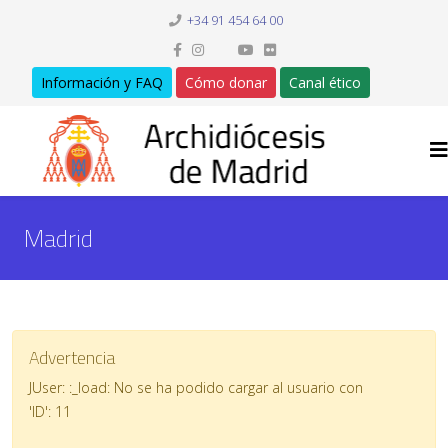
+34 91 454 64 00
Información y FAQ
Cómo donar
Canal ético
Madrid
Advertencia
JUser: :_load: No se ha podido cargar al usuario con
'ID': 11