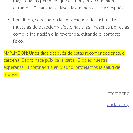
ruega que las personas que distribuyen la comunión
durante la Eucaristía, se laven las manos antes y después.
Por último, se recuerda la conveniencia de sustituir las
muestras de devoción y afecto hacia las imágenes por otras
como la inclinación o la reverencia, evitando el contacto
físico.
AMPLIACIÓN: Unos días despúés de estas recomendaciones, el
cardenal Osoro
hace pública la carta «Dios es nuestra
esperanza. El coronavirus en Madrid: protejamos la salud de
todos»
.
Infomadrid
back to top