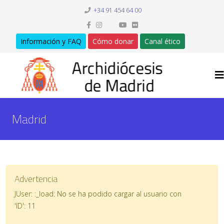
+34 91 454 64 00
Información y FAQ
Cómo donar
Canal ético
Madrid
Advertencia
JUser: :_load: No se ha podido cargar al usuario con
'ID': 11