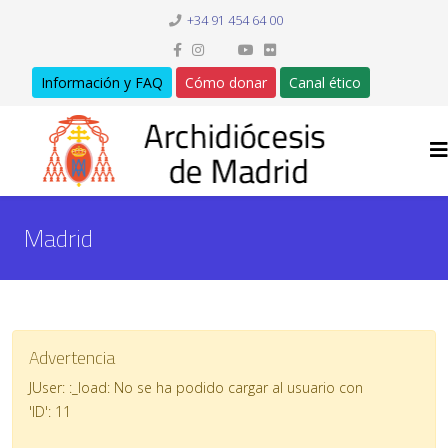
+34 91 454 64 00
Información y FAQ
Cómo donar
Canal ético
Madrid
Advertencia
JUser: :_load: No se ha podido cargar al usuario con
'ID': 11