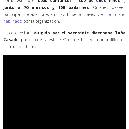
compuesta por
1.000 cantantes —300 de ellos niños—,
junto a 70 músicos y 100 bailarines
. Quienes deseen
participar todavía pueden inscribirse a través del
formulario
habilitado
por la organización.
El coro estará
dirigido por el sacerdote diocesano Toño
Casado
, párroco de Nuestra Señora del Pilar y autor prolífico en
el ámbito artístico.