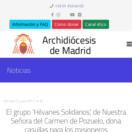
+34 91 454 64 00
Información y FAQ
Cómo donar
Canal ético
Noticias
Viernes, 07 julio 2017 14:16
El grupo 'Hilvanes Solidarios', de Nuestra
Señora del Carmen de Pozuelo, dona
casullas para los misioneros