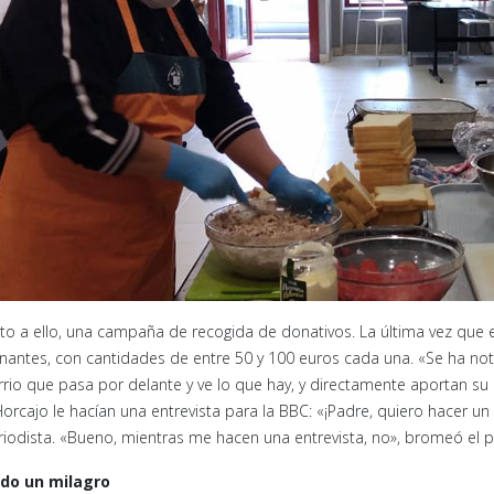
nto a ello, una campaña de recogida de donativos. La última vez que 
nantes, con cantidades de entre 50 y 100 euros cada una. «Se ha nota
rrio que pasa por delante y ve lo que hay, y directamente aportan su
Horcajo le hacían una entrevista para la BBC: «¡Padre, quiero hacer un 
riodista. «Bueno, mientras me hacen una entrevista, no», bromeó el p
do un milagro