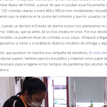
iliar Álvaro del Portillo, a pesar de que no podían estar físicamente l
r 225 comidas diarias a entre 800 y 900 en tres modalidades: bocadil
liente que se elabora en la cocina del comedor y que los usuarios se 
í, cuando se decretó el Estado de alarma incluso nos planteamos el ci
rrio, Vallecas, que ya antes de la crisis estaba en crisis. Por eso dec
lnerables se pudieran llevar las comidas a sus casas: «Empezó a lle
pezamos a crecer y a establecer diversos modelos de entrega, y aq
nto, que pusieron en marcha una campaña de donativos,
En estos tie
colectar
tuppers
, fiambre para los bocadillos y material como papel d
 necesario para la higiene en los tiempos de pandemia tipo alcohol, le
iénico.