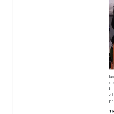
Ju
do
ba
a 
pe
To