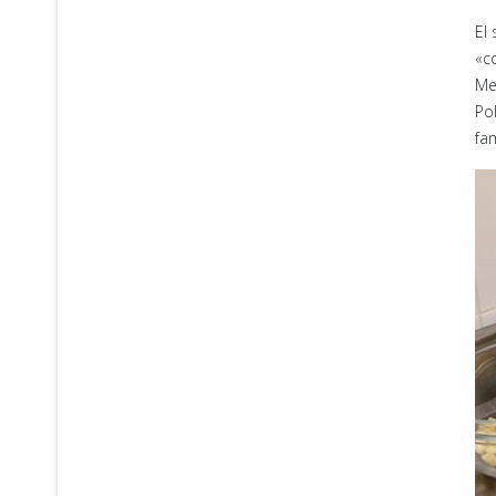
El
«c
Me
Po
fam