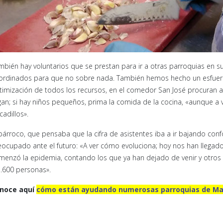
mbién hay voluntarios que se prestan para ir a otras parroquias en 
ordinados para que no sobre nada. También hemos hecho un esfuerz
timización de todos los recursos, en el comedor San José procuran ad
egan; si hay niños pequeños, prima la comida de la cocina, «aunque a
adillos».
 párroco, que pensaba que la cifra de asistentes iba a ir bajando co
eocupado ante el futuro: «A ver cómo evoluciona; hoy nos han llegado
menzó la epidemia, contando los que ya han dejado de venir y otro
1.600 personas».
noce aquí
cómo están ayudando numerosas parroquias de Mad