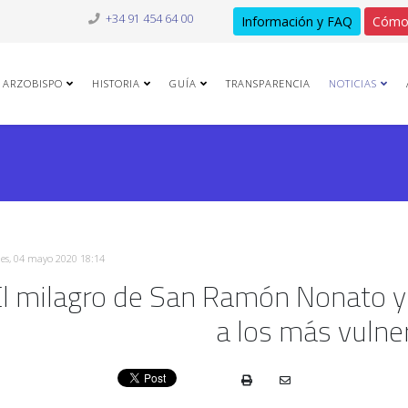
+34 91 454 64 00
Información y FAQ
Cómo
ARZOBISPO
HISTORIA
GUÍA
TRANSPARENCIA
NOTICIAS
es, 04 mayo 2020 18:14
l milagro de San Ramón Nonato y
a los más vulne