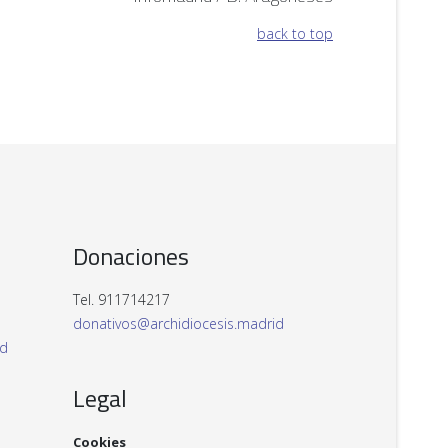
back to top
Donaciones
Tel. 911714217
donativos@archidiocesis.madrid
id
Legal
Cookies