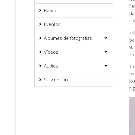
Fam
Boam
da
ca
Eventos
«S
Álbumes de fotografías
ba
vu
Vídeos
em
Audios
Ta
re
Suscripción
lo
hig