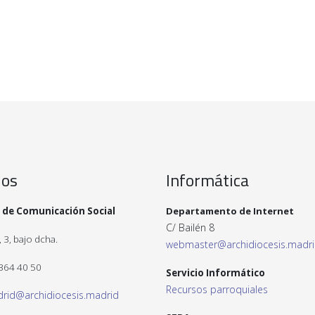
ios
Informática
 de Comunicación Social
Departamento de Internet
C/ Bailén 8
 3, bajo dcha.
webmaster@archidiocesis.madr
 364 40 50
Servicio Informático
Recursos parroquiales
drid@archidiocesis.madrid