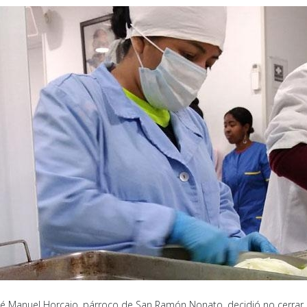
sé Manuel Horcajo, párroco de San Ramón Nonato, decidió no cerrar