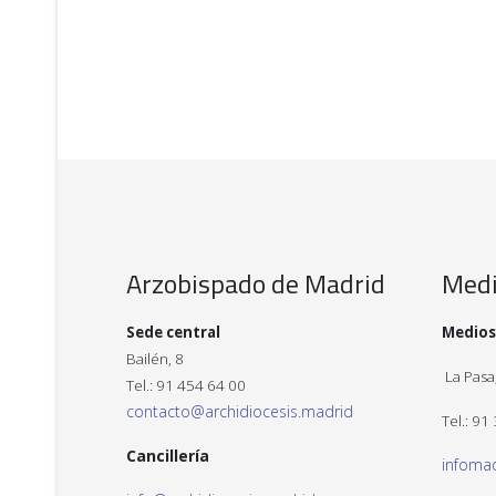
Arzobispado de Madrid
Med
Sede central
Medios
Bailén, 8
La Pasa,
Tel.: 91 454 64 00
contacto@archidiocesis.madrid
Tel.: 91
Cancillería
infoma