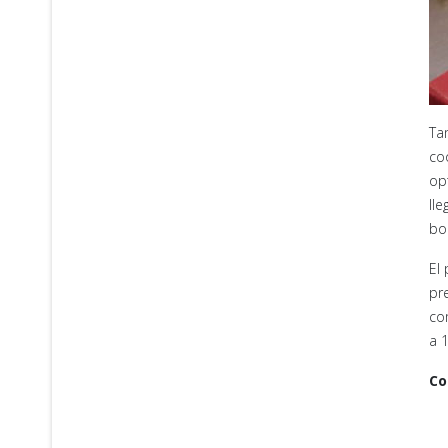
Ta
co
op
ll
boc
El
pr
co
a 
Co