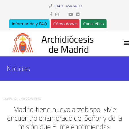
+34 91 454 64 00
Información y FAQ
Cómo donar
Canal ético
Noticias
Lunes, 12 junio 2023 13:39
Madrid tiene nuevo arzobispo: «Me
encuentro enamorado del Señor y de la
misión que Él me encomienda»