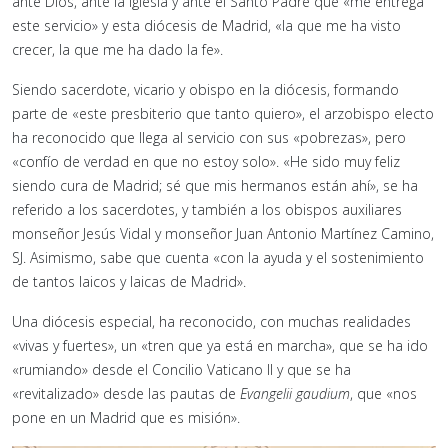
ante Dios, ante la Iglesia y ante el Santo Padre que «me entrega
este servicio» y esta diócesis de Madrid, «la que me ha visto
crecer, la que me ha dado la fe».
Siendo sacerdote, vicario y obispo en la diócesis, formando
parte de «este presbiterio que tanto quiero», el arzobispo electo
ha reconocido que llega al servicio con sus «pobrezas», pero
«confío de verdad en que no estoy solo». «He sido muy feliz
siendo cura de Madrid; sé que mis hermanos están ahí», se ha
referido a los sacerdotes, y también a los obispos auxiliares
monseñor Jesús Vidal y monseñor Juan Antonio Martínez Camino,
SJ. Asimismo, sabe que cuenta «con la ayuda y el sostenimiento
de tantos laicos y laicas de Madrid».
Una diócesis especial, ha reconocido, con muchas realidades
«vivas y fuertes», un «tren que ya está en marcha», que se ha ido
«rumiando» desde el Concilio Vaticano II y que se ha
«revitalizado» desde las pautas de
Evangelii gaudium
, que «nos
pone en un Madrid que es misión».