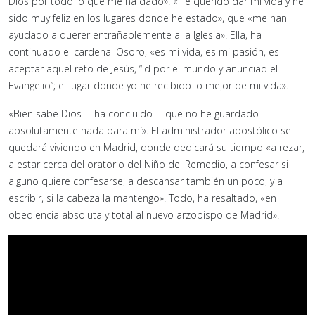
Dios por todo lo que me ha dado». «He querido dar mi vida y he
sido muy feliz en los lugares donde he estado», que «me han
ayudado a querer entrañablemente a la Iglesia». Ella, ha
continuado el cardenal Osoro, «es mi vida, es mi pasión, es
aceptar aquel reto de Jesús, “id por el mundo y anunciad el
Evangelio”; el lugar donde yo he recibido lo mejor de mi vida».
«Bien sabe Dios —ha concluido— que no he guardado
absolutamente nada para mí». El administrador apostólico se
quedará viviendo en Madrid, donde dedicará su tiempo «a rezar,
a estar cerca del oratorio del Niño del Remedio, a confesar si
alguno quiere confesarse, a descansar también un poco, y a
escribir, si la cabeza la mantengo». Todo, ha resaltado, «en
obediencia absoluta y total al nuevo arzobispo de Madrid».