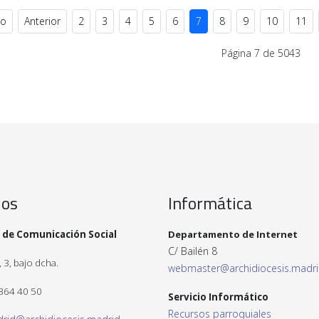
io
Anterior
2
3
4
5
6
7
8
9
10
11
Página 7 de 5043
ios
Informática
 de Comunicación Social
Departamento de Internet
C/ Bailén 8
 3, bajo dcha.
webmaster@archidiocesis.madr
 364 40 50
Servicio Informático
Recursos parroquiales