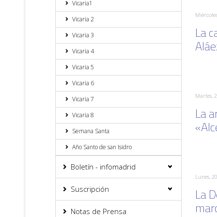
Vicaria1
Miércoles
Vicaria 2
La c
Vicaria 3
Aláe
Vicaria 4
Vicaria 5
Vicaria 6
Martes, 2
Vicaria 7
La a
Vicaria 8
«Alc
Semana Santa
Año Santo de san Isidro
Boletín - infomadrid
Lunes, 20
Suscripción
La D
marc
Notas de Prensa