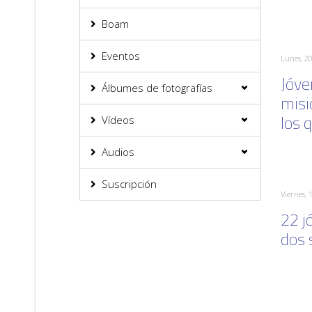
Boam
Eventos
Lunes, 20
Jóve
Álbumes de fotografías
misi
los 
Vídeos
Audios
Suscripción
Viernes, 
22 j
dos 