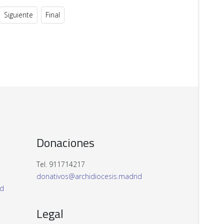
Siguiente
Final
Donaciones
Tel. 911714217
donativos@archidiocesis.madrid
id
Legal