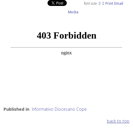
font size
Print
Email
Media
Published in
Informativo Diocesano Cope
back to top