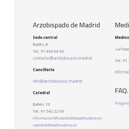
Arzobispado de Madrid
Med
Sede central
Medios
Bailén, 8
La Pasa,
Tel.: 91 454 64 00
contacto@archidiocesis.madrid
Tel.: 91
Cancillería
infoma
info@archidiocesis.madrid
FAQ.
Catedral
Pregunt
Bailén, 10
Tel.: 91 542 22 00
informacion@catedraldelaalmudena.es
catedraldelaalmudena.es