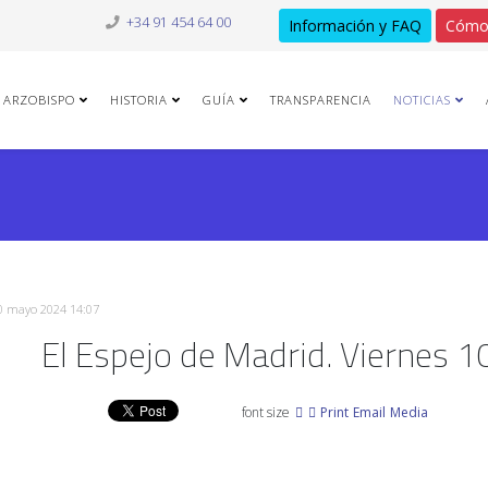
+34 91 454 64 00
Información y FAQ
Cómo
ARZOBISPO
HISTORIA
GUÍA
TRANSPARENCIA
NOTICIAS
10 mayo 2024 14:07
El Espejo de Madrid. Viernes 
font size
Print
Email
Media