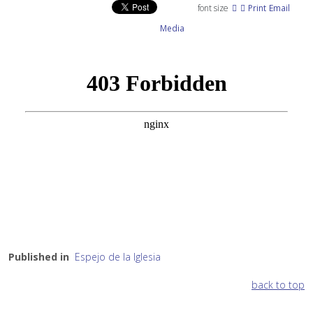
font size
Print
Email
Media
Published in
Espejo de la Iglesia
back to top