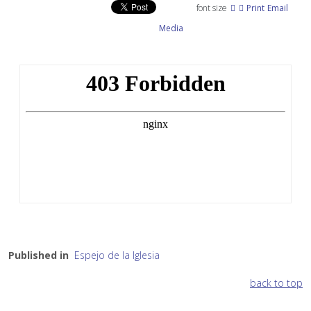
font size
Print
Email
Media
Published in
Espejo de la Iglesia
back to top