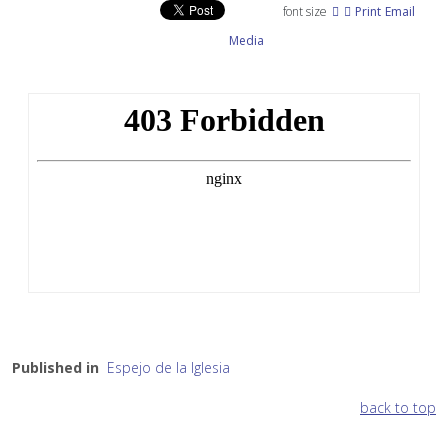
font size
Print
Email
Media
Published in
Espejo de la Iglesia
back to top