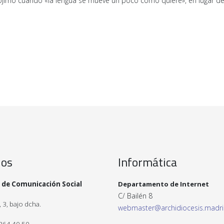
ójimo cuando «la lengua se mueve un poco como quiere», en lugar de 
ios
Informática
 de Comunicación Social
Departamento de Internet
C/ Bailén 8
 3, bajo dcha.
webmaster@archidiocesis.madr