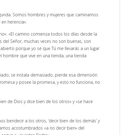
 segunda. Somos hombres y mujeres que caminamos
 en herencia».
no». «El camino comienza todos los días desde la
sas del Señor, muchas veces no son buenas, son
bierto porque yo sé que Tú me llevarás a un lugar
el hombre que vive en una tienda, una tienda
iado, se instala demasiado, pierde esa dimensión
 promesa y posee la promesa, y esto no funciona, no
 bien de Dios y dice bien de los otros» y «se hace
s bendecir a los otros, ‘decir bien de los demás’ y
stamos acostumbrados «a no decir bien» del