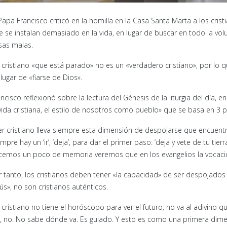
 Papa Francisco criticó en la homilía en la Casa Santa Marta a los cri
e se instalan demasiado en la vida, en lugar de buscar en todo la vol
sas malas.
 cristiano «que está parado» no es un «verdadero cristiano», por lo q
lugar de «fiarse de Dios».
ncisco reflexionó sobre la lectura del Génesis de la liturgia del día, 
 vida cristiana, el estilo de nosotros como pueblo» que se basa en 3 
er cristiano lleva siempre esta dimensión de despojarse que encuentra
mpre hay un ‘ir’, ‘deja’, para dar el primer paso: ‘deja y vete de tu tier
cemos un poco de memoria veremos que en los evangelios la vocación de 
r tanto, los cristianos deben tener «la capacidad» de ser despojados 
ús», no son cristianos auténticos.
 cristiano no tiene el horóscopo para ver el futuro; no va al adivino qu
, no. No sabe dónde va. Es guiado. Y esto es como una primera dimens