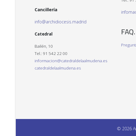
Tel.: 91
Cancillería
infoma
info@archidiocesis.madrid
FAQ.
Catedral
Pregunt
Bailén, 10
Tel.: 91 542 22 00
informacion@catedraldelaalmudena.es
catedraldelaalmudena.es
© 2026 Ar