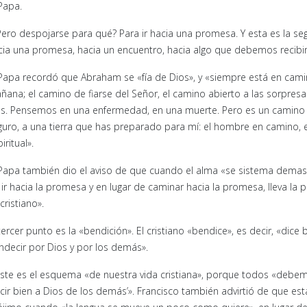
 Papa.
Pero despojarse para qué? Para ir hacia una promesa. Y esta es la
cia una promesa, hacia un encuentro, hacia algo que debemos recibir
 Papa recordó que Abraham se «fía de Dios», y «siempre está en cami
ñana; el camino de fiarse del Señor, el camino abierto a las sorpre
as. Pensemos en una enfermedad, en una muerte. Pero es un camino a
guro, a una tierra que has preparado para mí: el hombre en camino, 
iritual».
 Papa también dio el aviso de que cuando el alma «se sistema demas
 ir hacia la promesa y en lugar de caminar hacia la promesa, lleva la
cristiano».
tercer punto es la «bendición». El cristiano «bendice», es decir, «dice
ndecir por Dios y por los demás».
este es el esquema «de nuestra vida cristiana», porque todos «debemo
ecir bien a Dios de los demás’». Francisco también advirtió de que e