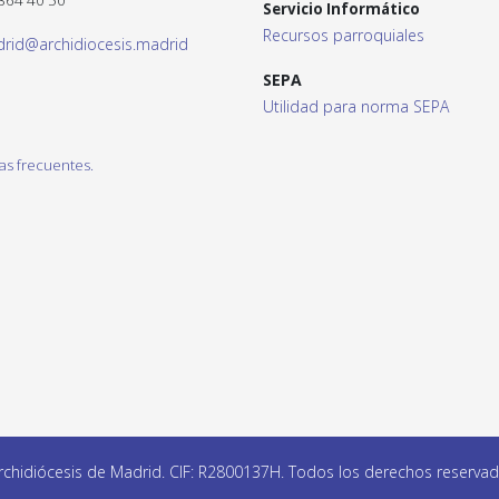
 364 40 50
Servicio Informático
Recursos parroquiales
drid@archidiocesis.madrid
SEPA
Utilidad para norma SEPA
as frecuentes.
chidiócesis de Madrid. CIF: R2800137H. Todos los derechos reserva