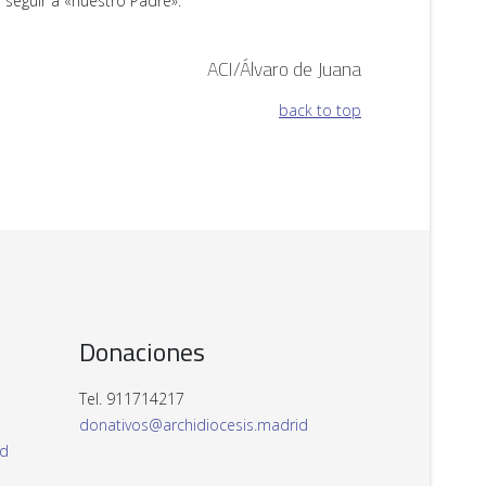
seguir a «nuestro Padre».
ACI/Álvaro de Juana
back to top
Donaciones
Tel. 911714217
donativos@archidiocesis.madrid
id