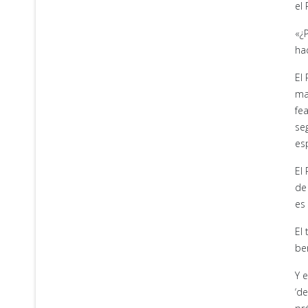
el
«¿
ha
El
ma
fe
se
esp
El
de
es 
El 
be
Y 
‘d